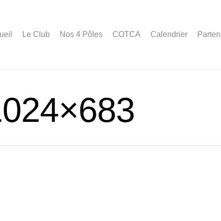
ueil
Le Club
Nos 4 Pôles
COTCA
Calendrier
Parten
1024×683