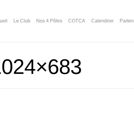
ueil
Le Club
Nos 4 Pôles
COTCA
Calendrier
Parten
1024×683