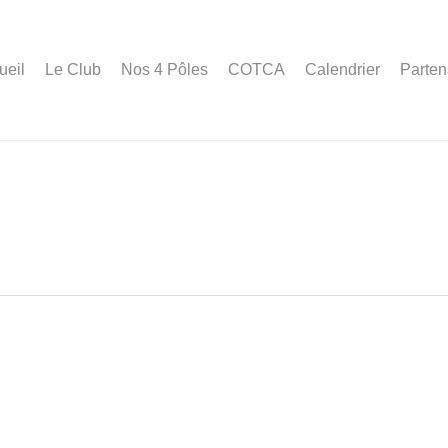
ueil
Le Club
Nos 4 Pôles
COTCA
Calendrier
Parten