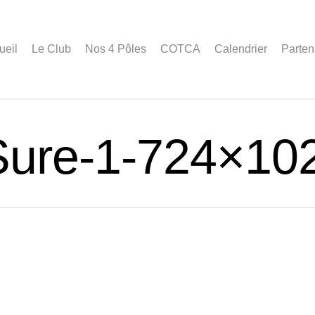
ueil
Le Club
Nos 4 Pôles
COTCA
Calendrier
Parten
-Sure-1-724×10