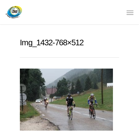
Img_1432-768×512