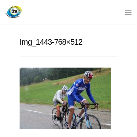
Img_1443-768×512