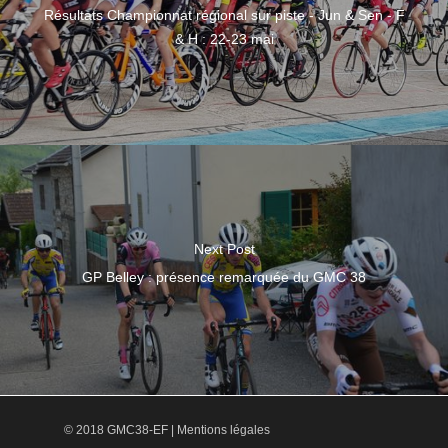
Résultats Championnat régional sur piste - Jun & Sen - F
& H : 22-23 mai
Next Post
GP Belley : présence remarquée du GMC 38
© 2018 GMC38-EF |
Mentions légales