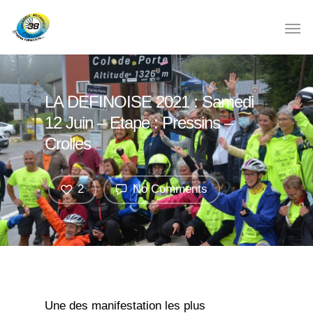
LA DEFINOISE 2021 : Samedi
12 Juin – Etape : Pressins –
Crolles
2
No Comments
Une des manifestation les plus