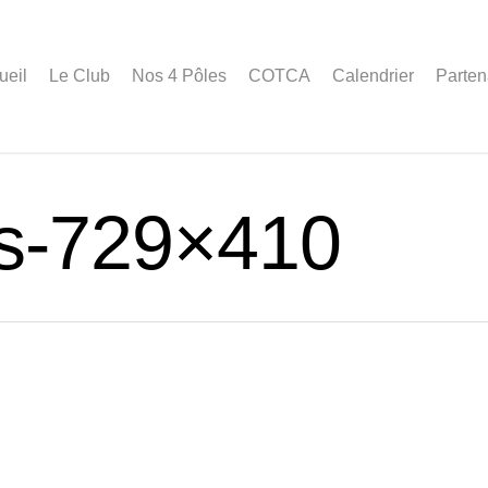
ueil
Le Club
Nos 4 Pôles
COTCA
Calendrier
Parten
as-729×410