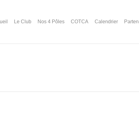
ueil
Le Club
Nos 4 Pôles
COTCA
Calendrier
Parten