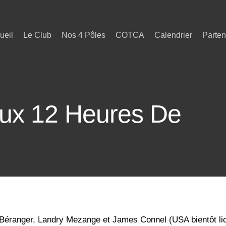
ueil
Le Club
Nos 4 Pôles
COTCA
Calendrier
Parten
ux 12 Heures De
éranger, Landry Mezange et James Connel (USA bientôt li