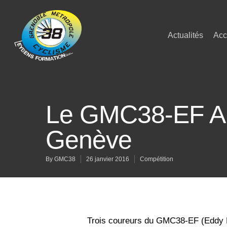
Actualités
Acc
Le GMC38-EF A
Genève
By
GMC38
26 janvier 2016
Compétition
Trois coureurs du GMC38-EF (Eddy B