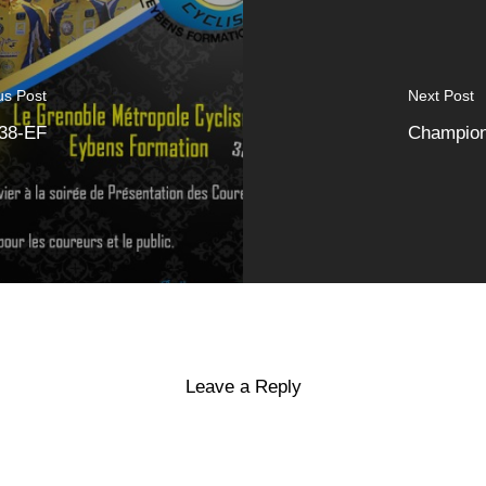
us Post
Next Post
C38-EF
Championn
Leave a Reply