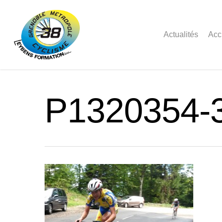
Actualités
Acc
P1320354-