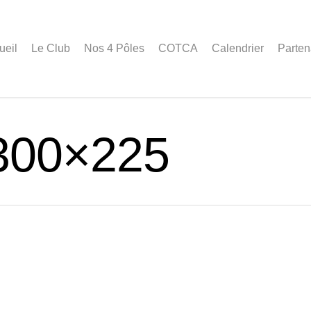
ueil
Le Club
Nos 4 Pôles
COTCA
Calendrier
Parten
300×225