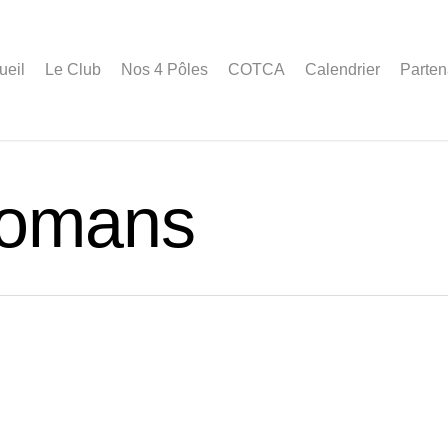
ueil
Le Club
Nos 4 Pôles
COTCA
Calendrier
Parten
Romans