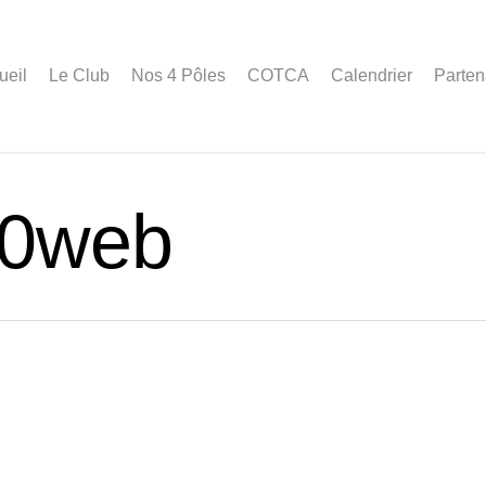
ueil
Le Club
Nos 4 Pôles
COTCA
Calendrier
Parten
10web