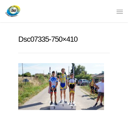
Dsc07335-750×410