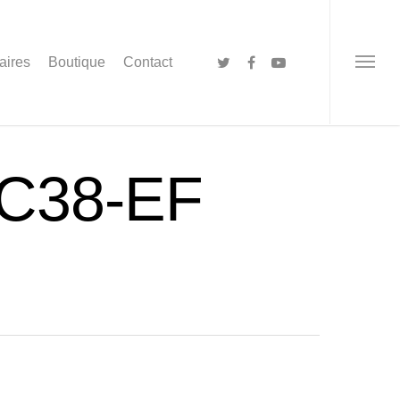
aires
Boutique
Contact
MC38-EF