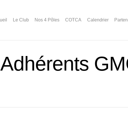
ueil
Le Club
Nos 4 Pôles
COTCA
Calendrier
Parten
 Adhérents G