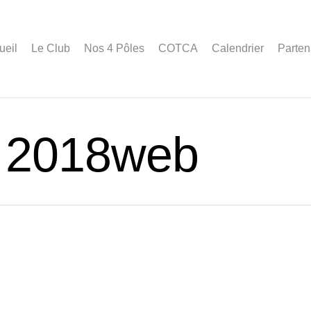
ueil
Le Club
Nos 4 Pôles
COTCA
Calendrier
Parten
 2018web