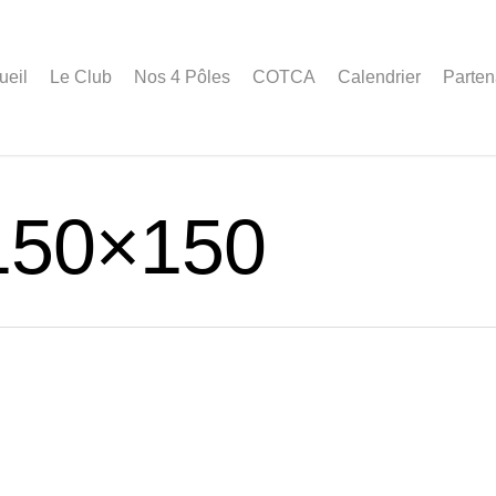
ueil
Le Club
Nos 4 Pôles
COTCA
Calendrier
Parten
150×150