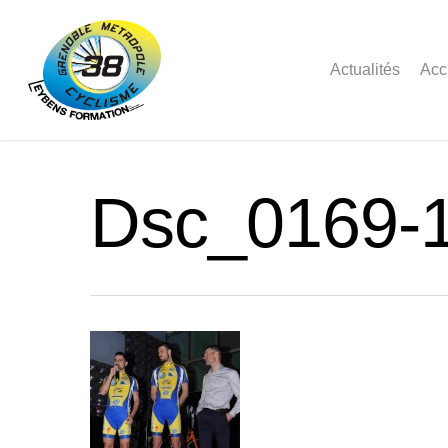
Actualités
Acc
Dsc_0169-