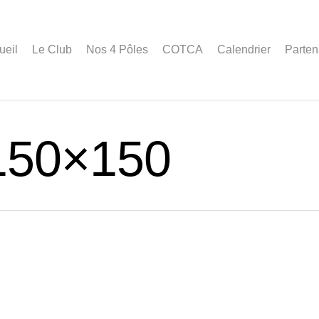
ueil
Le Club
Nos 4 Pôles
COTCA
Calendrier
Parten
150×150