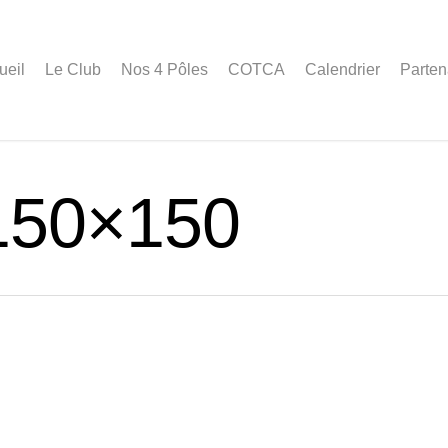
ueil
Le Club
Nos 4 Pôles
COTCA
Calendrier
Parten
150×150