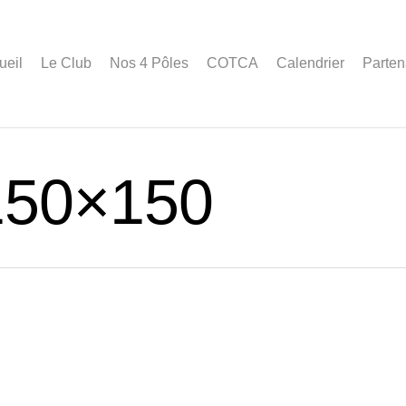
ueil
Le Club
Nos 4 Pôles
COTCA
Calendrier
Parten
150×150