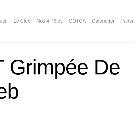
ueil
Le Club
Nos 4 Pôles
COTCA
Calendrier
Parten
 Grimpée De
web