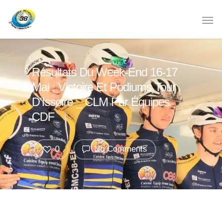
Résultats Du Week-End 16-17
Mai : Victoire Et Podiums Tour
D’Issoire _ CLM Par Équipes
CDF
0
No Comments