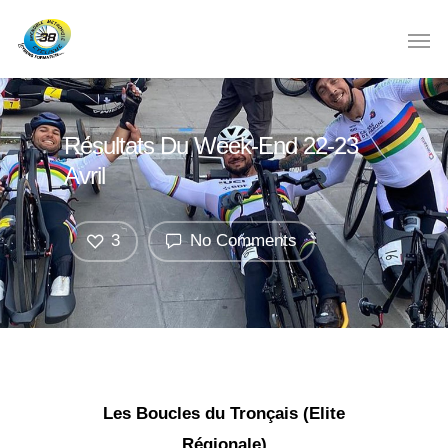
Résultats Du Week-End 22-23
Avril
3
No Comments
Les Boucles du Tronçais (Elite
Régionale)