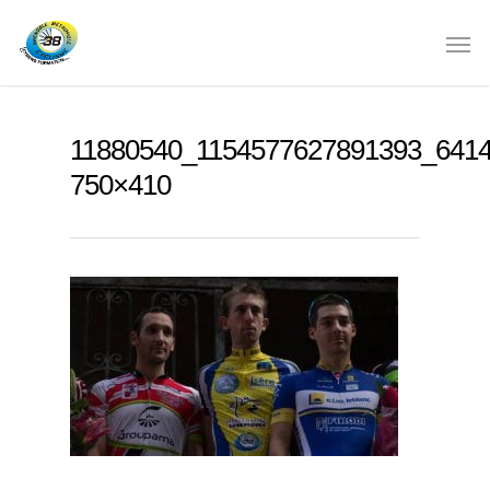
11880540_1154577627891393_641
750×410