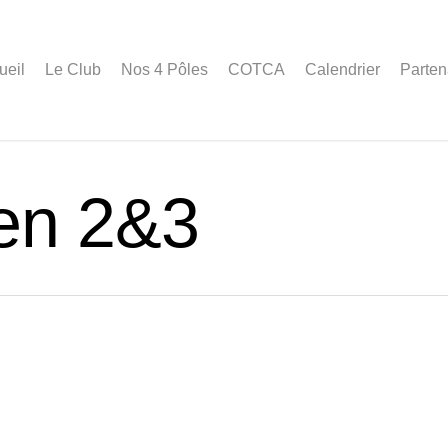
ueil
Le Club
Nos 4 Pôles
COTCA
Calendrier
Parten
en 2&3