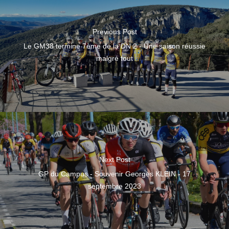
Previous Post
Le GM38 termine 7ème de la DN 2 - Une saison réussie
malgré tout
Next Post
GP du Campus - Souvenir Georges KLEIN - 17
septembre 2023