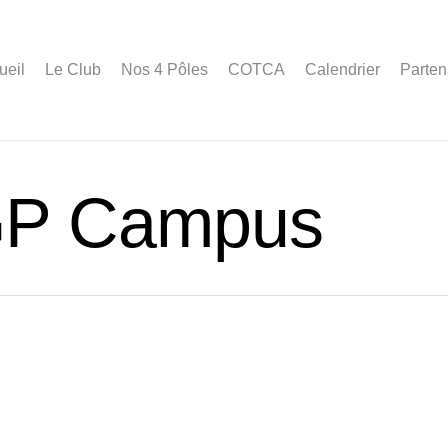
ueil
Le Club
Nos 4 Pôles
COTCA
Calendrier
Parten
GP Campus