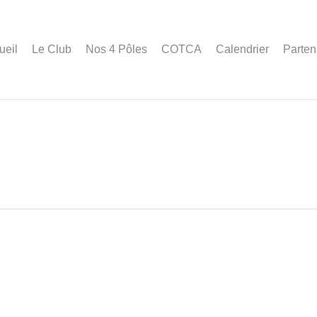
ueil
Le Club
Nos 4 Pôles
COTCA
Calendrier
Parten