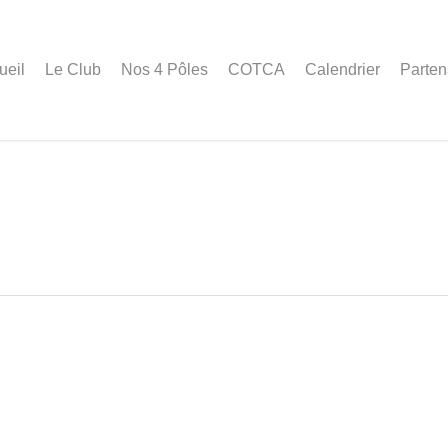
ueil
Le Club
Nos 4 Pôles
COTCA
Calendrier
Parten