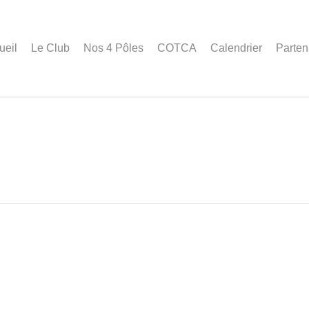
ueil
Le Club
Nos 4 Pôles
COTCA
Calendrier
Parten