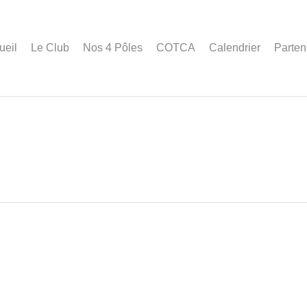
ueil
Le Club
Nos 4 Pôles
COTCA
Calendrier
Parten