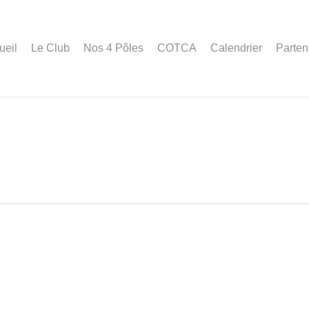
ueil
Le Club
Nos 4 Pôles
COTCA
Calendrier
Parten