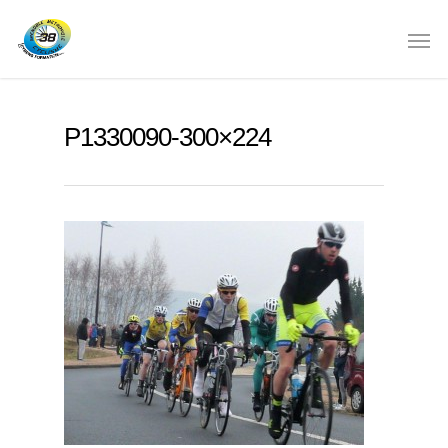
P1330090-300×224