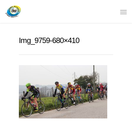
Img_9759-680×410