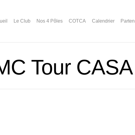
ueil
Le Club
Nos 4 Pôles
COTCA
Calendrier
Parten
MC Tour CASA