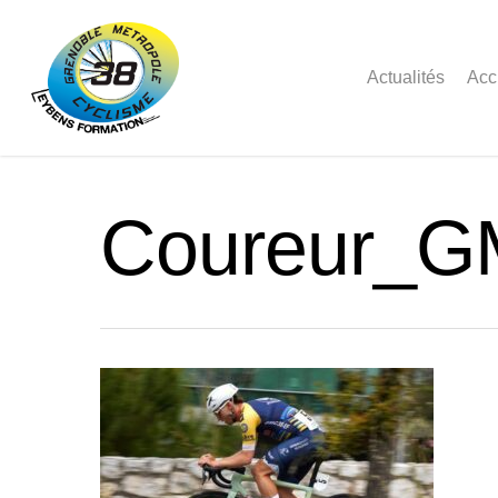
Actualités
Acc
Coureur_G