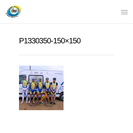
P1330350-150×150