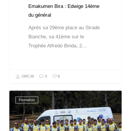
Emakumen Bira : Edwige 14ème
du général
Après sa 29ème place au Strade
Bianche, sa 41ème sur le
Trophée Alfredo Binda, 2…
0
GMC38
0
Formation