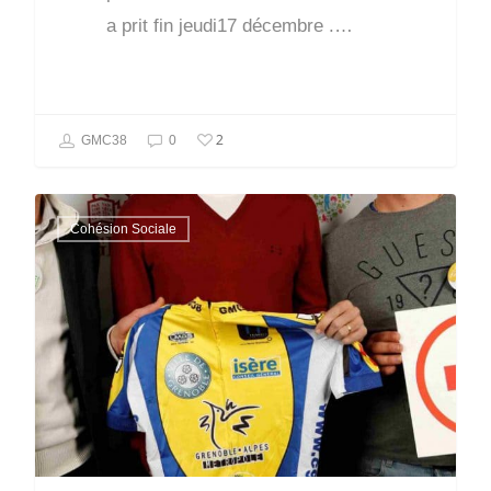
a prit fin jeudi17 décembre .…
2
GMC38
0
Cohésion Sociale