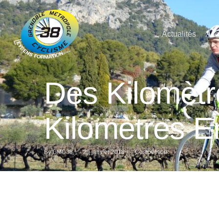
Actualités
Acc
Des Kilomètr
Kilomètres 
By
GMC38
29 janvier 2018
Compétition