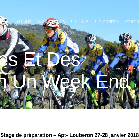
ueil
Le Club
Nos 4 Pôles
COTCA
Calendrier
Parten
es Et Des
En Un Week End
Stage de préparation –
Apt- Louberon 27-28 janvier 2018