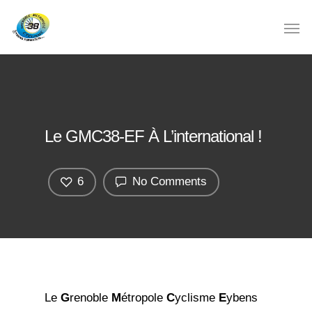
Le GMC38-EF À L’international !
6
No Comments
Le
G
renoble
M
étropole
C
yclisme
E
ybens