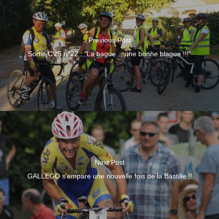
Previous Post
Sortie CVS n°22 : "La bague… une bonne blague !!!"
Next Post
GALLEGO s'empare une nouvelle fois de la Bastille !!