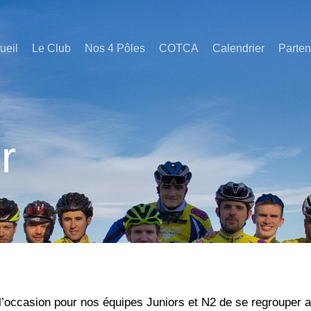
ueil
Le Club
Nos 4 Pôles
COTCA
Calendrier
Parten
r
l’occasion pour nos équipes Juniors et N2 de se regrouper a