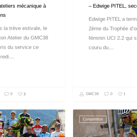
ateliers mécanique à
– Edwige PITEL, sec
ens
Edwige PITEL a term
 la trève estivale, le
2ème du Trophée d’o
on Atelier du GMC38
féminin UCI 2.2 qui s
ris du service ce
couru du…
redi…
3
1
0
GMC38
0
té
Compétition