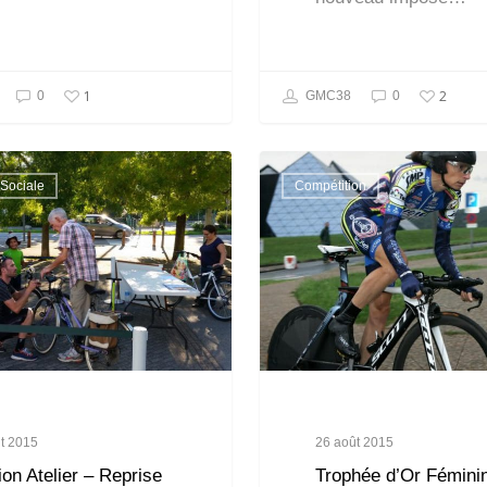
1
2
0
GMC38
0
Sociale
Compétition
t 2015
26 août 2015
on Atelier – Reprise
Trophée d’Or Fémini