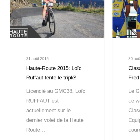
31 août 2015
30 aoû
Haute-Route 2015: Loïc
Clas
Ruffaut tente le triplé!
Fred
Licencié au GMC38, Loïc
Le G
RUFFAUT est
ce w
actuellement sur le
Clas
dernier volet de la Haute
Equi
Route…
cour