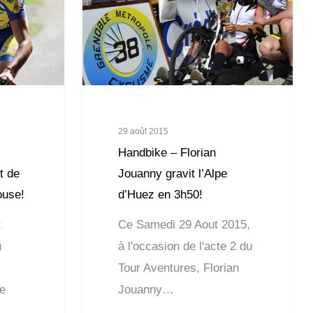
29 août 2015
Handbike – Florian
t de
Jouanny gravit l’Alpe
ouse!
d’Huez en 3h50!
t
Ce Samedi 29 Aout 2015,
u
à l'occasion de l'acte 2 du
Tour Aventures, Florian
e
Jouanny…