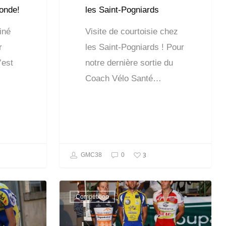
onde!
les Saint-Pogniards
iné
Visite de courtoisie chez
r
les Saint-Pogniards ! Pour
’est
notre dernière sortie du
Coach Vélo Santé…
3
GMC38
0
Compétition