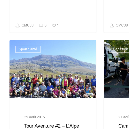
1
GMC38
0
GMC38
Sport Santé
Cohésion 
29 août 2015
27 aoû
Tour Aventure #2 – L’Alpe
Cami