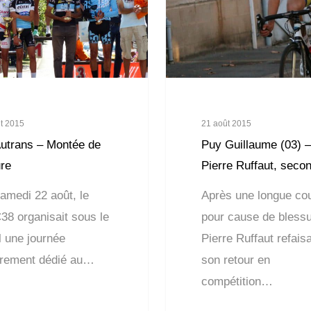
t 2015
21 août 2015
Autrans – Montée de
Puy Guillaume (03) –
ure
Pierre Ruffaut, secon
amedi 22 août, le
Après une longue co
8 organisait sous le
pour cause de blessu
l une journée
Pierre Ruffaut refaisa
èrement dédié au…
son retour en
compétition…