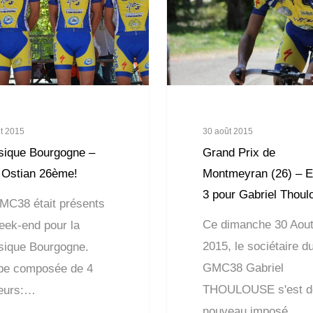
t 2015
30 août 2015
sique Bourgogne –
Grand Prix de
 Ostian 26ème!
Montmeyran (26) – E
3 pour Gabriel Thoul
MC38 était présents
Ce dimanche 30 Aou
eek-end pour la
2015, le sociétaire d
sique Bourgogne.
GMC38 Gabriel
pe composée de 4
THOULOUSE s'est d
eurs:…
nouveau imposé…