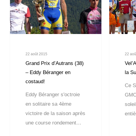
22 août 2015
22 aoû
Grand Prix d’Autrans (38)
Vel’
– Eddy Béranger en
la S
costaud!
Ce S
Eddy Béranger s'octroie
GMC3
en solitaire sa 4ème
solei
victoire de la saison après
enti
une course rondement…