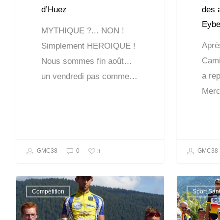
d’Huez
des 
Eyb
MYTHIQUE ?... NON !
Après
Simplement HEROIQUE !
Cami
Nous sommes fin août…
a rep
un vendredi pas comme…
Merc
3
GMC38
0
GMC38
Compétition
Sport San