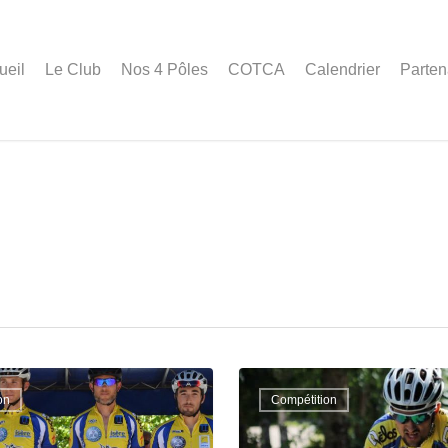
ueil
Le Club
Nos 4 Pôles
COTCA
Calendrier
Parten
on
Compétition