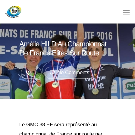
Amélie HILD Au Championnat
De France Elites Sur Route
1
No Comments
Le GMC 38 EF sera représenté au
championnat de France sur route par