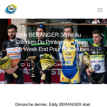
Eddy BERANGER 3ème Au
Critérium Du Printemps – Bilan
Du Week End Pour Nos Jeunes
11
No Comments
Dimanche dernier, Eddy BERANGER était