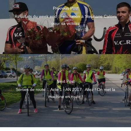
Previous Post
Résultats du week end : Félicitation à Stephane Caloini
pour sa victoire
Next Post
Sorties de route… Acte 1 - AN 2017 : Allez ! On met la
machine en route !