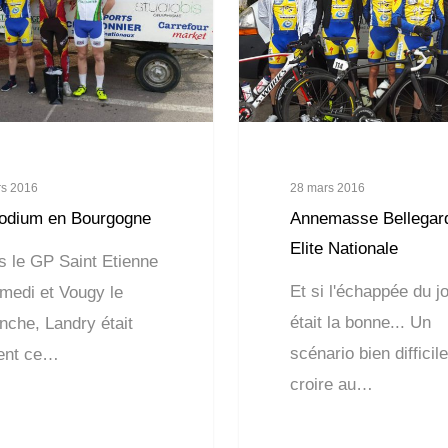
rs 2016
28 mars 2016
odium en Bourgogne
Annemasse Bellegar
Elite Nationale
s le GP Saint Etienne
Et si l'échappée du j
amedi et Vougy le
était la bonne... Un
nche, Landry était
scénario bien difficile
ent ce…
croire au…