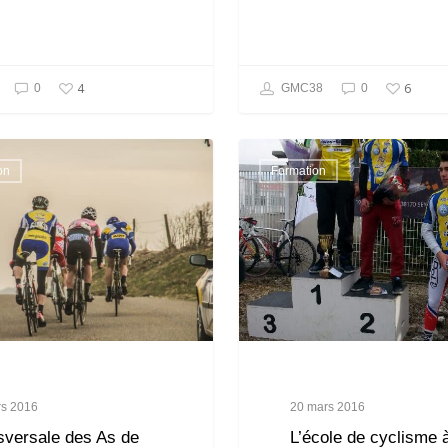
4
6
0
GMC38
0
on
Formation
rs 2016
20 mars 2016
sversale des As de
L’école de cyclisme 