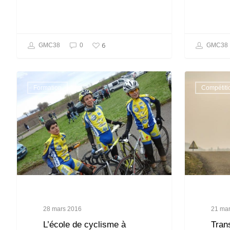
6
GMC38
0
GMC38
Formation
Compétiti
28 mars 2016
21 ma
L’école de cyclisme à
Tran