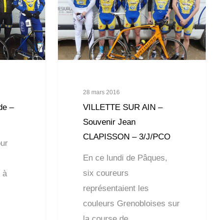
28 mars 2016
de –
VILLETTE SUR AIN –
Souvenir Jean
CLAPISSON – 3/J/PCO
our
En ce lundi de Pâques,
six coureurs
 à
représentaient les
couleurs Grenobloises sur
la course de…