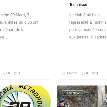
Technisud
nche 20 Mars, 7
Le club était bien
urs élites du club ont
représenté à Technis
le départ de la
pour la matinée con
bre…
aux jeunes. 9 cadet
4
5
0
GMC38
0
Compétition