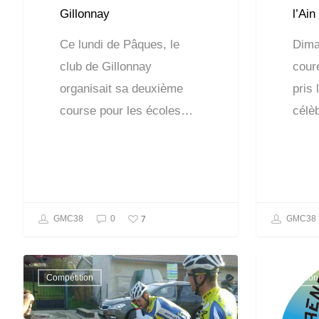
Gillonnay
l’Ain
Ce lundi de Pâques, le
Dima
club de Gillonnay
coure
organisait sa deuxième
pris 
course pour les écoles…
célè
7
GMC38
0
GMC38
Compétition
Formation