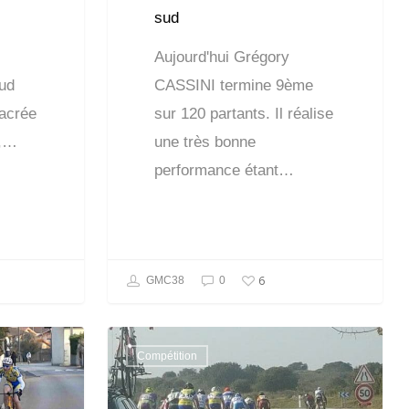
sud
Aujourd'hui Grégory
ud
CASSINI termine 9ème
sacrée
sur 120 partants. Il réalise
s,…
une très bonne
performance étant…
6
GMC38
0
Compétition