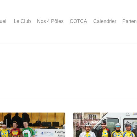
ueil
Le Club
Nos 4 Pôles
COTCA
Calendrier
Parten
on
Compétition