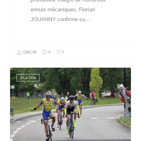
ennuis mécaniques, Florian
JOUANNY confirme sa…
1
GMC38
0
A La Une