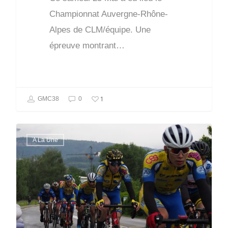
Championnat Auvergne-Rhône-
Alpes de CLM/équipe. Une
épreuve montrant…
1
GMC38
0
A La Une