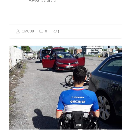
BESCOND a…
1
GMC38
0
A La Une